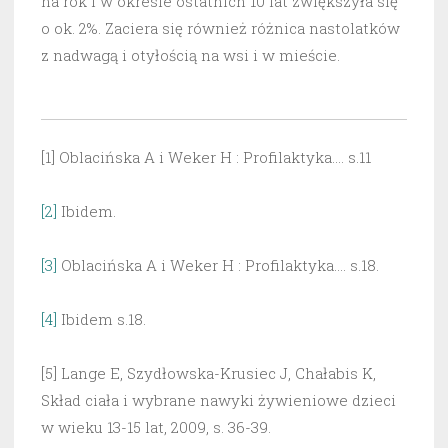
na rok i w okresie ostatnich 10 lat zwiększyła się
o ok. 2%. Zaciera się również różnica nastolatków
z nadwagą i otyłością na wsi i w mieście.
[1] Oblacińska A i Weker H : Profilaktyka…. s.11
[2]
Ibidem.
[3]
Oblacińska A i Weker H : Profilaktyka…. s.18.
[4]
Ibidem s.18.
[5] Lange E, Szydłowska-Krusiec J, Chałabis K,
Skład ciała i wybrane nawyki żywieniowe dzieci
w wieku 13-15 lat, 2009, s. 36-39.