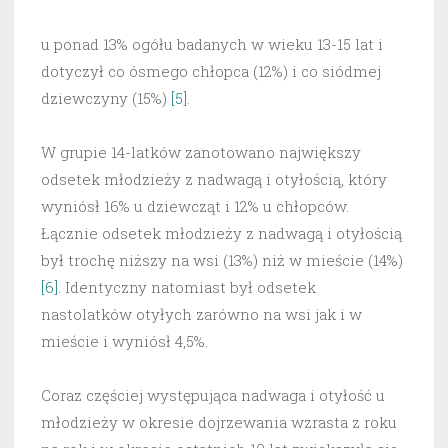
u ponad 13% ogółu badanych w wieku 13-15 lat i
dotyczył co ósmego chłopca (12%) i co siódmej
dziewczyny (15%)
[5]
.
W grupie 14-latków zanotowano największy
odsetek młodzieży z nadwagą i otyłością, który
wyniósł 16% u dziewcząt i 12% u chłopców.
Łącznie odsetek młodzieży z nadwagą i otyłością
był trochę niższy na wsi (13%) niż w mieście (14%)
[6]
. Identyczny natomiast był odsetek
nastolatków otyłych zarówno na wsi jak i w
mieście i wyniósł 4,5%.
Coraz częściej występująca nadwaga i otyłość u
młodzieży w okresie dojrzewania wzrasta z roku