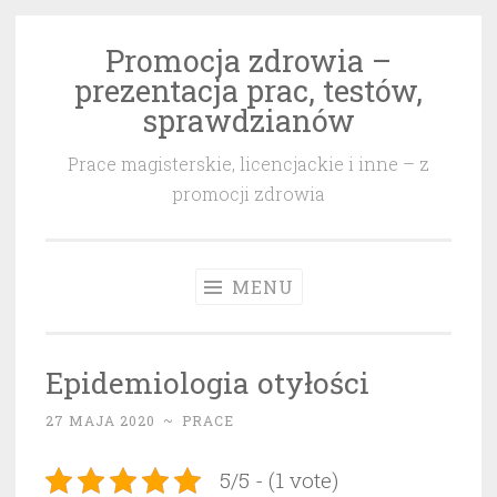
Promocja zdrowia –
Przeskocz
prezentacja prac, testów,
do
sprawdzianów
treści
Prace magisterskie, licencjackie i inne – z
promocji zdrowia
MENU
Epidemiologia otyłości
27 MAJA 2020
~
PRACE
5/5 - (1 vote)