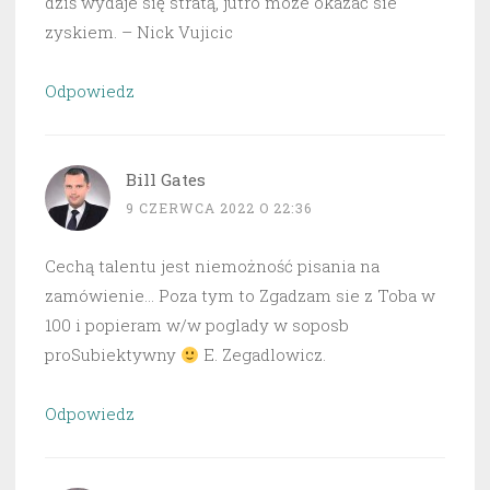
dziś wydaje się stratą, jutro moze okazać sie
zyskiem. – Nick Vujicic
Odpowiedz
Bill Gates
9 CZERWCA 2022 O 22:36
Cechą talentu jest niemożność pisania na
zamówienie… Poza tym to Zgadzam sie z Toba w
100 i popieram w/w poglady w soposb
proSubiektywny
E. Zegadlowicz.
Odpowiedz