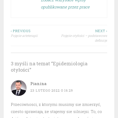
opublikowane przez prace
Nawigacja
‹ PREVIOUS
NEXT ›
Pojęcie arteterapii
Pojęcie otyłości – podstawowe
wpisu
definicje
3 myśli na temat “
Epidemiologia
otyłości
”
Pianina
23 LUTEGO 2022 O 16:29
Przeciwnosci, z ktorymi musimy sie zmierzyć,
czesto sprawiaja, ze stajemy sie silniejsi. To, co